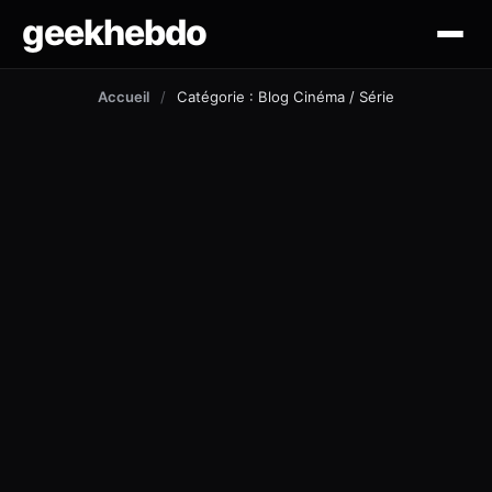
geekhebdo
actus
Accueil
/
Catégorie : Blog Cinéma / Série
ciné/tv
gaming
lifestyle
technologie
mobile
outil et tuto