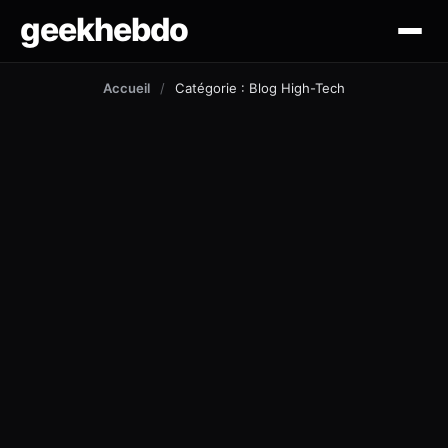
geekhebdo
actus
Accueil
/
Catégorie : Blog High-Tech
ciné/tv
gaming
lifestyle
technologie
mobile
outil et tuto