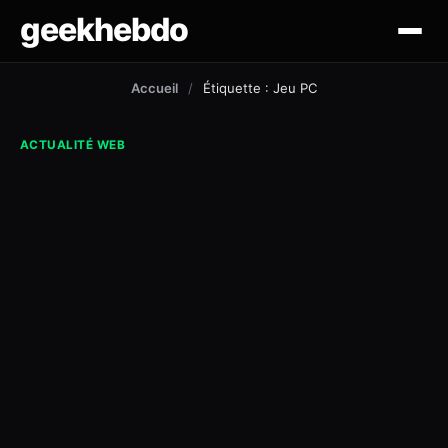
geekhebdo
actus
Accueil
/
Étiquette : Jeu PC
ciné/tv
ACTUALITÉ WEB
gaming
lifestyle
technologie
mobile
outil et tuto