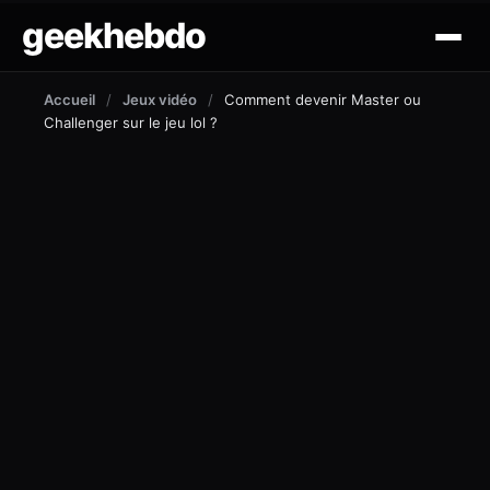
geekhebdo
actus
Accueil
/
Jeux vidéo
/
Comment devenir Master ou
Challenger sur le jeu lol ?
ciné/tv
gaming
lifestyle
technologie
mobile
outil et tuto