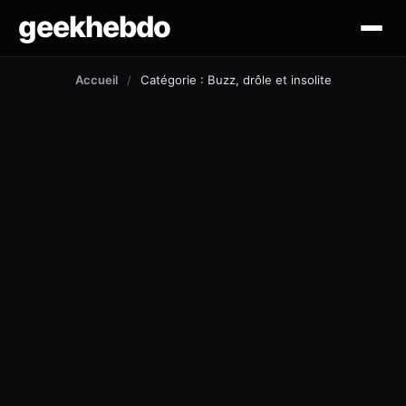
geekhebdo
actus
Accueil
/
Catégorie : Buzz, drôle et insolite
ciné/tv
gaming
lifestyle
technologie
mobile
outil et tuto