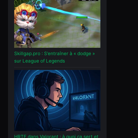
Skillgap.pro : S’entraîner à « dodge »
sur League of Legends
HRTF dans Valorant : à quoi ça sert et