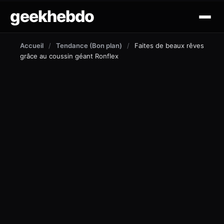
geekhebdo
actus
Accueil
/
Tendance (Bon plan)
/
Faites de beaux rêves
grâce au coussin géant Ronflex
ciné/tv
gaming
lifestyle
technologie
mobile
outil et tuto