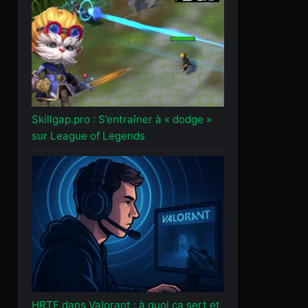
Skillgap.pro : S’entraîner à « dodge »
sur League of Legends
HRTF dans Valorant : à quoi ça sert et