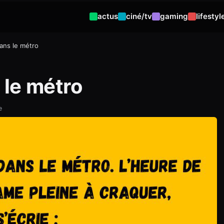
actus
ciné/tv
gaming
lifestyl
ans le métro
 le métro
e