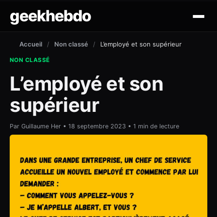
geekhebdo
actus
Accueil
/
Non classé
/
L’employé et son supérieur
NON CLASSÉ
ciné/tv
L’employé et son
gaming
supérieur
lifestyle
Par Guillaume Her • 18 septembre 2023 • 1 min de lecture
technologie
mobile
outil et tuto