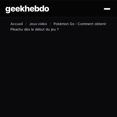
geekhebdo
actus
Accueil
/
Jeux vidéo
/
Pokémon Go : Comment obtenir
Pikachu dès le début du jeu ?
ciné/tv
gaming
lifestyle
technologie
mobile
outil et tuto