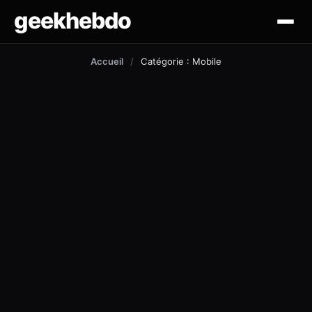
geekhebdo
actus
Accueil
/
Catégorie : Mobile
ciné/tv
gaming
lifestyle
technologie
mobile
outil et tuto