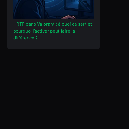
HRTF dans Valorant : à quoi ça sert et
pourquoi l’activer peut faire la
différence ?