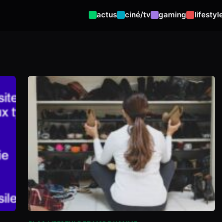
actus
ciné/tv
gaming
lifestyl