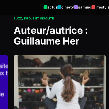
actus
ciné/tv
gaming
lifestyl
BUZZ, DRÔLE ET INSOLITE
Auteur/autrice :
Guillaume Her