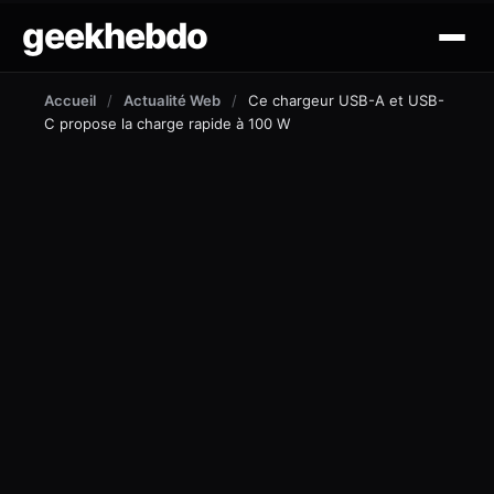
geekhebdo
actus
Accueil
/
Actualité Web
/
Ce chargeur USB-A et USB-
C propose la charge rapide à 100 W
ciné/tv
gaming
lifestyle
technologie
mobile
outil et tuto