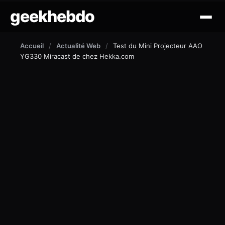
geekhebdo
actus
Accueil
/
Actualité Web
/
Test du Mini Projecteur AAO
YG330 Miracast de chez Hekka.com
ciné/tv
gaming
lifestyle
technologie
mobile
outil et tuto