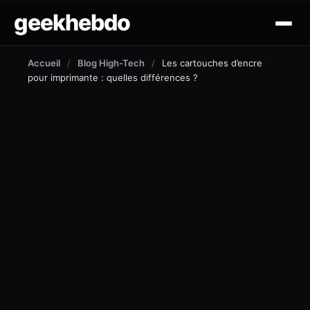
geekhebdo
actus
Accueil
/
Blog High-Tech
/
Les cartouches d’encre
pour imprimante : quelles différences ?
ciné/tv
gaming
lifestyle
technologie
mobile
outil et tuto