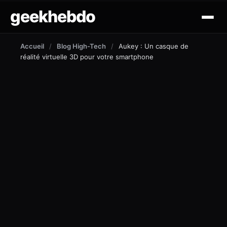
geekhebdo
actus
Accueil
/
Blog High-Tech
/
Aukey : Un casque de
réalité virtuelle 3D pour votre smartphone
ciné/tv
gaming
lifestyle
technologie
mobile
outil et tuto